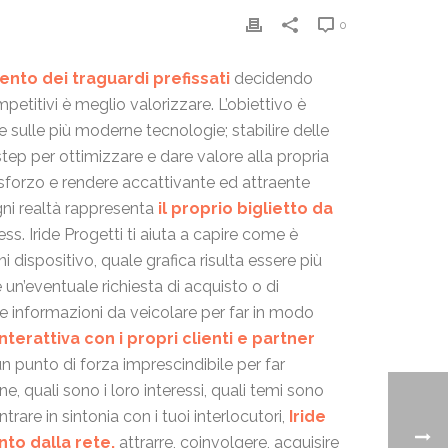
0
ento dei traguardi prefissati
decidendo
petitivi è meglio valorizzare. L’obiettivo è
e sulle più moderne tecnologie; stabilire delle
step per ottimizzare e dare valore alla propria
sforzo e rendere accattivante ed attraente
ni realtà rappresenta
il proprio biglietto da
ss. Iride Progetti ti aiuta a capire come è
ni dispositivo, quale grafica risulta essere più
un’eventuale richiesta di acquisto o di
lle informazioni da veicolare per far in modo
nterattiva con i propri clienti e partner
n punto di forza imprescindibile per far
 quali sono i loro interessi, quali temi sono
rare in sintonia con i tuoi interlocutori,
Iride
nto dalla rete,
attrarre, coinvolgere, acquisire