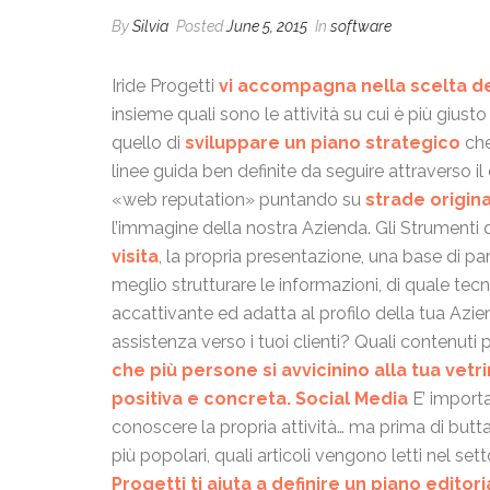
By
Silvia
Posted
June 5, 2015
In
software
Iride Progetti
vi accompagna nella scelta del
insieme quali sono le attività su cui è più giust
quello di
sviluppare un piano strategico
che
linee guida ben definite da seguire attraverso il
«web reputation» puntando su
strade origina
l’immagine della nostra Azienda. Gli Strumenti 
visita
, la propria presentazione, una base di par
meglio strutturare le informazioni, di quale tecnol
accattivante ed adatta al profilo della tua Azi
assistenza verso i tuoi clienti? Quali contenuti 
che più persone si avvicinino alla tua vetr
positiva e concreta.
Social Media
E’ importa
conoscere la propria attività… ma prima di butt
più popolari, quali articoli vengono letti nel se
Progetti ti aiuta a definire un piano edito