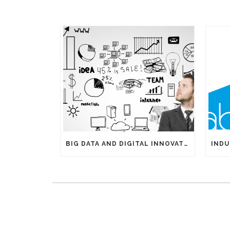
BIG DATA AND DIGITAL INNOVATIONS: THE IMPORTANCE OF HAVING EXPERTS ON YOUR SIDE