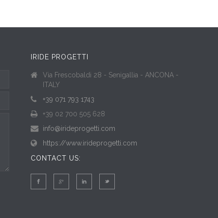
IRIDE PROGETTI
Via Frescobaldi 28 - Senigallia - ANCONA -
ITALY
+39 071 793 1743
+39 02 700 505 628
info@irideprogetti.com
https://www.irideprogetti.com
CONTACT US: