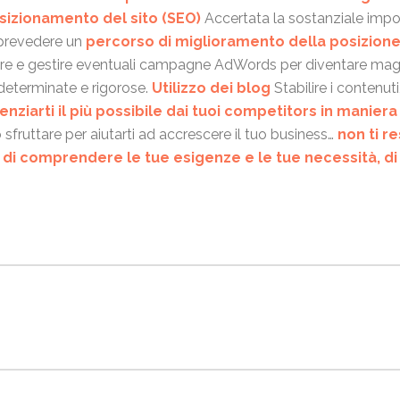
osizionamento del sito (SEO)
Accertata la sostanziale impor
 prevedere un
percorso di miglioramento della posizione d
apire e gestire eventuali campagne AdWords per diventare ma
 determinate e rigorose.
Utilizzo dei blog
Stabilire i contenuti
renziarti il più possibile dai tuoi competitors in maniera
fruttare per aiutarti ad accrescere il tuo business…
non ti r
à di comprendere le tue esigenze e le tue necessità, di 