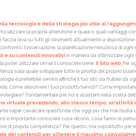
la tecnologia e della strategia più utile al raggiungim
o focalizzare la propria attenzione e quale o quali vantaggi com
 faccia leva su tutti gli strumenti attualmente a disposizione 
 confronto, l’osservazione, la pianificazione minuziosa di ogni 
li e su contenuti innovativi
in maniera da ottimizzare ogni 
da poter utilizzare ormai li conoscete bene:
Il Sito web
Per og
tenza sulla quale sviluppare tutte le priorità del proprio busine
ogia è preferibile servirsi affinché il tuo sito sia fruibile da og
enda; Come descrivere i tuoi prodotti/servizi? Come impostare 
privilegiare? Fondamentale per noi è assisterti nella scelta de
ina virtuale prevedendo, allo stesso tempo, un’attività i
nte saper cavalcare quest’onda che oggi più che mai risulta u
arsi è importante conoscere cosa dicono, cosa fanno le persone,
ttore di propria competenza? Per questo, ma soprattutto per ent
riale dei contenuti per ottenere il massimo coinvolgime