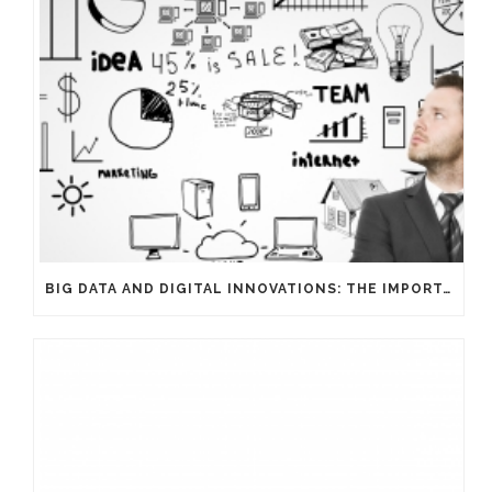
BIG DATA AND DIGITAL INNOVATIONS: THE IMPORTANCE OF HAVING EXPERTS ON YOUR SIDE