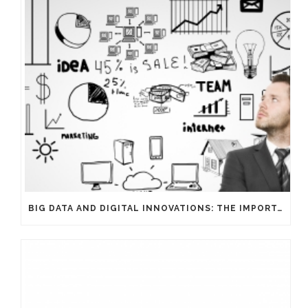
BIG DATA AND DIGITAL INNOVATIONS: THE IMPORTANCE OF HAVING EXPERTS ON YOUR SIDE