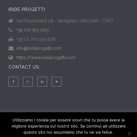
IRIDE PROGETTI
Via Frescobaldi 28 - Senigallia - ANCONA - ITALY
+39 071 793 1743
+39 02 700 505 628
info@irideprogetti.com
https://www.irideprogetti.com
CONTACT US:
Utilizziamo i cookie per essere sicuri che tu possa avere la
migliore esperienza sul nostro sito. Se continui ad utilizzare
questo sito noi assumiamo che tu ne sia felice.
2015 iride progetti – SanziSoft –
Senigallia
(ANCONA) - tel.